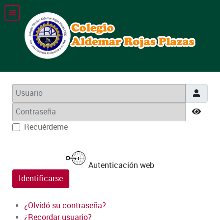
Usuario
Contraseña
Most
Recuérdeme
Autenticación web
Identificarse
¿Olvidó su contraseña?
¿Recordar usuario?